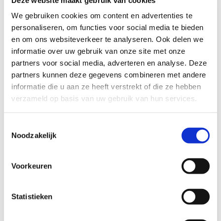
Verschijnselen zijn verminderde interesse/plezier,
We gebruiken cookies om content en advertenties te
gewichtsschommelingen, slaapstoornissen, agitatie, vermoeidheid
personaliseren, om functies voor social media te bieden
etc.
en om ons websiteverkeer te analyseren. Ook delen we
informatie over uw gebruik van onze site met onze
Depressieve stoornissen onderscheiden zich van een burn-out door
partners voor social media, adverteren en analyse. Deze
het feit dat zij niet met een werkplek verbonden zijn. Een burn-out
partners kunnen deze gegevens combineren met andere
is een soort lokale depressie, zodra men met hobby’s bezig is of iets
informatie die u aan ze heeft verstrekt of die ze hebben
anders doet dan het werk zijn de verschijnselen vaak weg. Dat is bij
verzameld op basis van uw gebruik van hun services.
een depressie juist niet het geval. Als men depressief is dan helpt
afleiding niet meer.
Toestemmingsselectie
Noodzakelijk
Voorkeuren
Statistieken