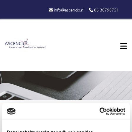
info@ascencio.nl
06-30798751


DEPRESSIE
Deze website maakt gebruik van cookies