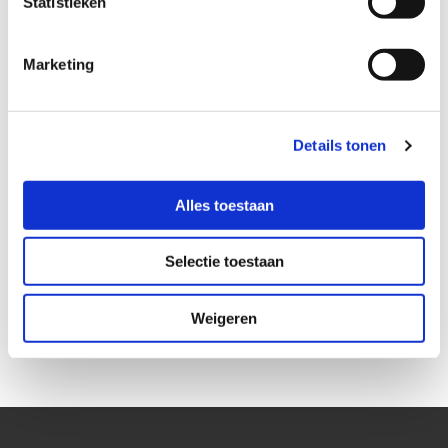
Statistieken
Marketing
Na akkoord van de opdrachtgever worden de individuele
gesprekken kort daarop ingepland en hierin vindt het volgende
plaats;
Details tonen
Het opsporen van belemmeringen, die vaak in de persoon
zijn gelegen.
Alles toestaan
Interventietechnieken toepassen.
Het nieuwe gedrag laten ontwikkelen en uittesten.
Selectie toestaan
Bel voor een eerste intake, rapportage en offerte naar: 06-307 98 751,
Weigeren
of vul gerust het
contactformulier
in.