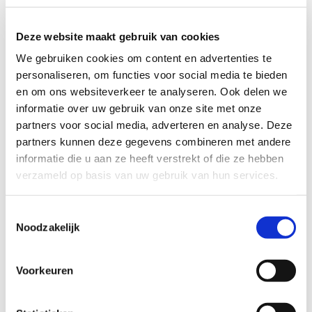
Werkwijze & aanpak
Deze website maakt gebruik van cookies
Na aanmelding vindt de intake binnen 1-3 werkdagen plaats bij u op
We gebruiken cookies om content en advertenties te
locatie of bij uw medewerker thuis.
personaliseren, om functies voor social media te bieden
Het doel van de intake is:
en om ons websiteverkeer te analyseren. Ook delen we
informatie over uw gebruik van onze site met onze
Uitvragen van probleemsituatie.
partners voor social media, adverteren en analyse. Deze
Het formuleren van heldere smartdoelen.
partners kunnen deze gegevens combineren met andere
Doelen meetbaar en haalbaar maken.
informatie die u aan ze heeft verstrekt of die ze hebben
Een eerste plan van aanpak bespreken.
verzameld op basis van uw gebruik van hun services.
Een rapportage aan de opdrachtgever te zenden.
In de rapportage treft de opdrachtgever de bevindingen, het doel,
Toestemmingsselectie
het plan van aanpak/interventies, het aantal begeleidingsuren en
Noodzakelijk
de duur van het traject aan. Na akkoord worden de afspraken met
de betrokkene ingepland.
Voorkeuren