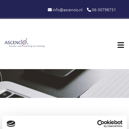
info@ascencio.nl
06-30798751

