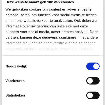
Deze website maakt gebruik van cookies
GEDRAG
We gebruiken cookies om content en advertenties te
personaliseren, om functies voor social media te bieden
Signalen zijn laag gevoel van eigenwaarde, je mening niet geven, juist
en om ons websiteverkeer te analyseren. Ook delen we
verbaal agressief communiceren, collega’s die jou niet begrijpen, ervaren
informatie over uw gebruik van onze site met onze
van stressklachten, lichamelijke klachten etc.
partners voor social media, adverteren en analyse. Deze
partners kunnen deze gegevens combineren met andere
Sub assertief en agressief gedrag brengt stress teweeg bij jou en bij de
informatie die u aan ze heeft verstrekt of die ze hebben
mensen om de heen. Wanneer je agressief communiceert, uit je je
verzameld op basis van uw gebruik van hun services.
gevoelens wel, echter je doet dat een negatieve of vijandige manier.
Collega’s kunnen daardoor wantrouwend, verward of rancuneus door
reageren.
Toestemmingsselectie
Noodzakelijk
Voorkeuren
Statistieken