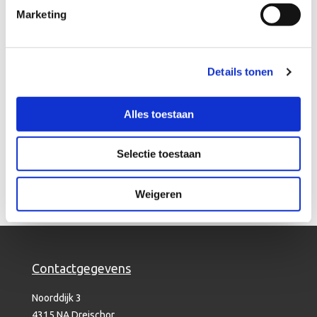
Marketing
Terug naar overzicht
Details tonen
Geïnteresseerd?
Alles toestaan
Selectie toestaan
Neem contact op
Weigeren
Contactgegevens
Noorddijk 3
4315 NA Dreischor