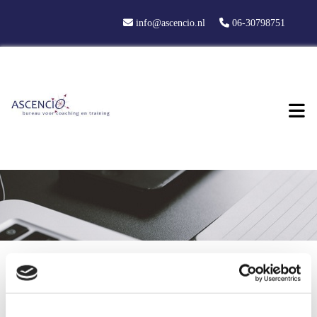

info@ascencio.nl

06-30798751
SUB-ASSERTIEF OF AGRESSIEF