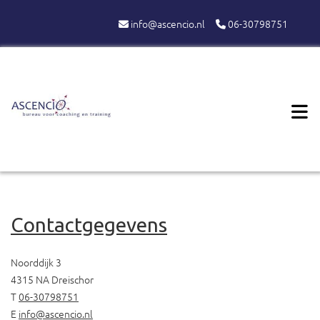
info@ascencio.nl
06-30798751


Contactgegevens
Noorddijk 3
4315 NA Dreischor
T
06-30798751
E
info@ascencio.nl