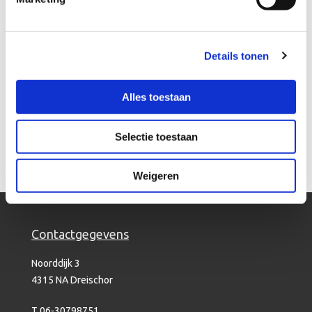
Omdat bij verzuim wegens psychische klachten snelheid van
interventie van groot belang is vindt de intake vanaf aanmelding
binnen 1 -2 werkdagen plaats.
Details tonen
Spreekt onze effectieve en betaalbare manier van online
verzuimbegeleiding u aan? Mail ons dan of klik hier voor het invullen
Alles toestaan
van het contactformulier, binnen 24 uur nemen wij
contact
met u op.
Of bel ons 06-30798751.
Selectie toestaan
Weigeren
Contactgegevens
Noorddijk 3
4315 NA Dreischor
T
06-30798751